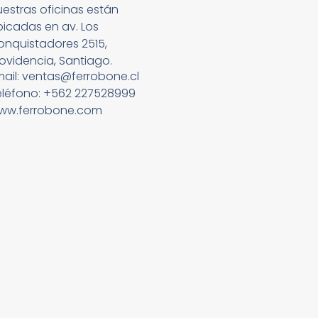
estras oficinas están
bicadas en av. Los
onquistadores 2515,
ovidencia, Santiago.
mail: ventas@ferrobone.cl
eléfono: +562 227528999
ww.ferrobone.com