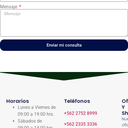
Mensaje
Enviar mi consulta
Horarios
Teléfonos
Of
Y
Lunes a Viernes de
S
+562 2752 8999
09:00 a
19:00 hrs.
Nu
Sábados de
+562 2335 3336
ofi
09:00 a 14:00 hrs.