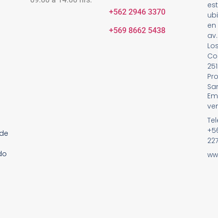
es
+562 2946 3370
ub
en
+569 8662 5438
av.
Lo
Co
251
Pro
Sa
Ema
ve
Tel
+5
nde
22
do
ww